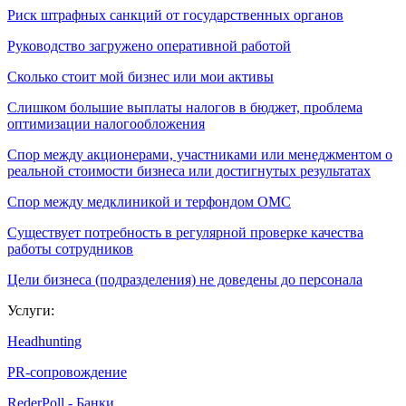
Риск штрафных санкций от государственных органов
Руководство загружено оперативной работой
Сколько стоит мой бизнес или мои активы
Слишком большие выплаты налогов в бюджет, проблема
оптимизации налогообложения
Спор между акционерами, участниками или менеджментом о
реальной стоимости бизнеса или достигнутых результатах
Спор между медклиникой и терфондом ОМС
Существует потребность в регулярной проверке качества
работы сотрудников
Цели бизнеса (подразделения) не доведены до персонала
Услуги:
Headhunting
PR-сопровождение
RederPoll - Банки