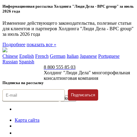
Информационная рассылка Холдинга "Люди Дела - BPC group" за июль
2026 года
Изменение действующего законодательства, полезные статьи
для клиентов и партнеров Холдинга "Люди Дела - BPC group"
за июль 2026 года
Подробнее
показать все »
Chinese
English
French
German
Italian
Japanese
Portuguese
Russian
Spanish
8 800 555 85 03
Холдинг "Люди Дела" многопрофильная
консалтинговая компания
Подписка на рассылку
Подписаться
© 1996-2026 «Люди
Дела»
Карта сайта
Политика защиты и обработки персональных данных
Положение о порядке хранения и защиты персональных данных