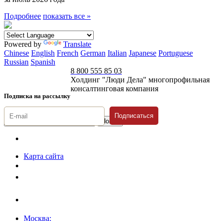
Подробнее
показать все »
Powered by
Translate
Chinese
English
French
German
Italian
Japanese
Portuguese
Russian
Spanish
8 800 555 85 03
Холдинг "Люди Дела" многопрофильная
консалтинговая компания
Подписка на рассылку
Подписаться
© 1996-2026 «Люди
Дела»
Карта сайта
Политика защиты и обработки персональных данных
Положение о порядке хранения и защиты персональных данных
пользователей
Согласие на обработку персональных данных
Москва: