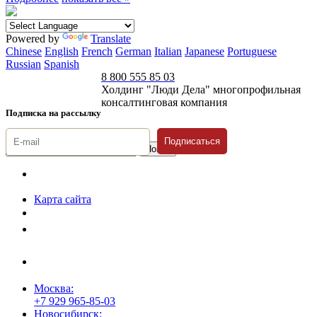
Powered by
Translate
Chinese
English
French
German
Italian
Japanese
Portuguese
Russian
Spanish
8 800 555 85 03
Холдинг "Люди Дела" многопрофильная
консалтинговая компания
Подписка на рассылку
Подписаться
© 1996-2026 «Люди
Дела»
Карта сайта
Политика защиты и обработки персональных данных
Положение о порядке хранения и защиты персональных данных
пользователей
Согласие на обработку персональных данных
Москва:
+7 929 965-85-03
Новосибирск: