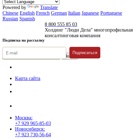
Powered by
Translate
Chinese
English
French
German
Italian
Japanese
Portuguese
Russian
Spanish
8 800 555 85 03
Холдинг "Люди Дела" многопрофильная
консалтинговая компания
Подписка на рассылку
Подписаться
© 1996-2026 «Люди
Дела»
Карта сайта
Политика защиты и обработки персональных данных
Положение о порядке хранения и защиты персональных данных
пользователей
Согласие на обработку персональных данных
Москва:
+7 929 965-85-03
Новосибирск:
+7 923 730-56-64