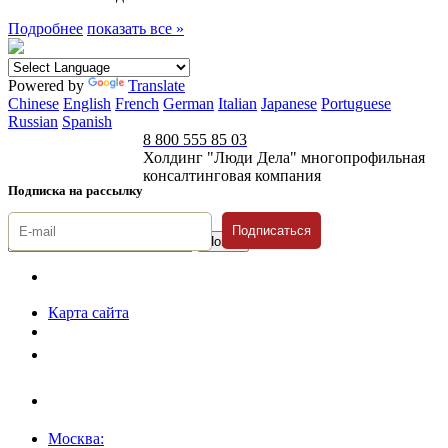
Подробнее
показать все »
Powered by
Translate
Chinese
English
French
German
Italian
Japanese
Portuguese
Russian
Spanish
8 800 555 85 03
Холдинг "Люди Дела" многопрофильная
консалтинговая компания
Подписка на рассылку
Подписаться
© 1996-2026 «Люди
Дела»
Карта сайта
Политика защиты и обработки персональных данных
Положение о порядке хранения и защиты персональных данных
пользователей
Согласие на обработку персональных данных
Москва: