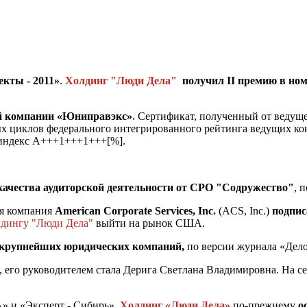
екты - 2011»
.
Холдинг "Люди Дела"
получил II премию в но
й компании «Юниправэкс»
.
Сертификат, полученный от ведуще
х циклов федерального интегрированного рейтинга ведущих конс
 индекс А+++1+++1+++[%].
качества аудиторской деятельности от СРО "Содружество"
, 
ая компания
American Corporate Services, Inc.
(ACS, Inc.)
подпис
дингу "Люди Дела"
выйти на рынок США.
крупнейших юридических компаний,
по версии журнала «Дело
, его руководителем стала Дерига Светлана Владимировна. На
» и «Эксперт - Сибирь»,
Холдинг «Люди Дела»
по-прежнему
о