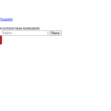
Spanish
нсалтинговая компания
© 1996-2026 «Люди Дела»
ных пользователей