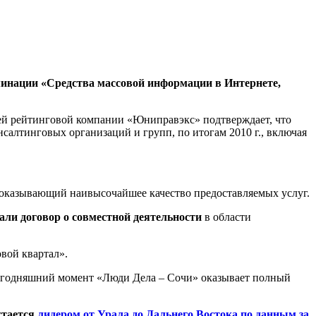
минации «Средства массовой информации в Интернете,
й рейтинговой компании «Юниправэкс» подтверждает, что
алтинговых организаций и групп, по итогам 2010 г., включая
показывающий наивысочайшее качество предоставляемых услуг.
али договор о совместной деятельности
в области
вой квартал».
 сегодняшний момент «Люди Дела – Сочи» оказывает полный
стается
лидером от Урала до Дальнего Востока по данным за