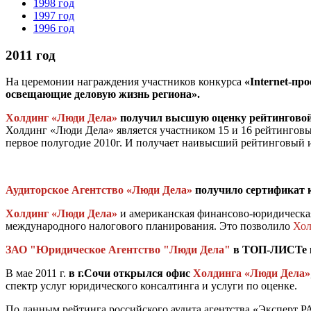
1998 год
1997 год
1996 год
2011 год
На церемонии награждения участников конкурса
«Internet-про
освещающие деловую жизнь региона».
Холдинг «Люди Дела»
получил высшую оценку рейтингово
Холдинг «Люди Дела» является участником 15 и 16 рейтинговы
первое полугодие 2010г. И получает наивысший рейтинговый
Аудиторское Агентство «Люди Дела»
получило сертификат 
Холдинг «Люди Дела»
и американская финансово-юридическ
международного налогового планирования. Это позволило
Хол
ЗАО "Юридическое Агентство "Люди Дела"
в ТОП-ЛИСТе 
В мае 2011 г.
в г.
Сочи открылся офис
Холдинга «Люди Дела»
спектр услуг юридического консалтинга и услуги по оценке.
По данным рейтинга российского аудита агентства «Эксперт РА