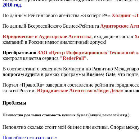
2010 год
.
По данным Рейтингового агентства «Эксперт РА»
Холдинг «Л
По данный Всероссийского Бизнес-Рейтинга
Аудиторское Аге
Юридическое и Аудиторское Агентства
, входящие в состав
Х
компаний в России имеют аналогичный допуск!
Преобразовано
ЗАО «Центр Информационных Технологий «
контроля качества сервиса
"RederPoll"
.
В соответствии с решением Комиссии по Развитию Междуна
вопросам аудита
в рамках программы
Business Gate
, что подт
Портал «Право.Ru» завершил составление рейтинга юридичес
со всей России.
Юридическое Агентство «Люди Дела»
вошло
Проблемы
Неизвестна реальная стоимость ценных бумаг (акций, векселей и т.д.)
Непонятно сколько стоит мой бизнес или активы. Споры между
Подробнее
показать все »