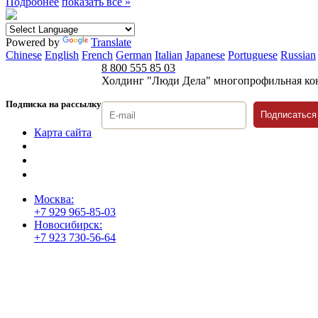
Подробнее
показать все »
Powered by
Translate
Chinese
English
French
German
Italian
Japanese
Portuguese
Russian
8 800 555 85 03
Холдинг "Люди Дела" многопрофильная ко
Подписка на рассылку
Подписаться
Карта сайта
Политика защиты и обработки персональных данных
Положение о порядке хранения и защиты персональных дан
Согласие на обработку персональных данных
Москва:
+7 929 965-85-03
Новосибирск:
+7 923 730-56-64