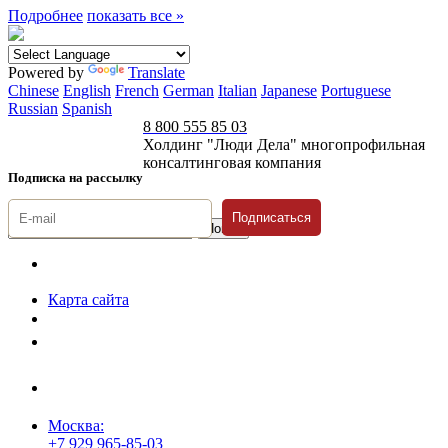
Подробнее
показать все »
Powered by
Translate
Chinese
English
French
German
Italian
Japanese
Portuguese
Russian
Spanish
8 800 555 85 03
Холдинг "Люди Дела" многопрофильная
консалтинговая компания
Подписка на рассылку
Подписаться
© 1996-2026 «Люди
Дела»
Карта сайта
Политика защиты и обработки персональных данных
Положение о порядке хранения и защиты персональных данных
пользователей
Согласие на обработку персональных данных
Москва:
+7 929 965-85-03