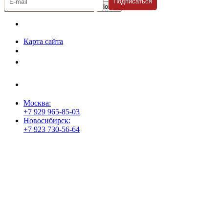
Подписаться
© 1996-2026 «Люди
Дела»
Карта сайта
Политика защиты и обработки персональных данных
Положение о порядке хранения и защиты персональных данных
пользователей
Согласие на обработку персональных данных
Москва:
+7 929 965-85-03
Новосибирск:
+7 923 730-56-64