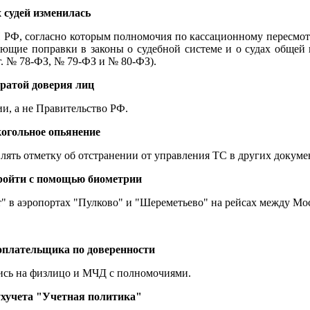
 судей изменилась
РФ, согласно которым полномочия по кассационному пересмотр
ующие поправки в законы о судебной системе и о судах обще
г. № 78-ФЗ, № 79-ФЗ и № 80-ФЗ).
тратой доверия лиц
и, а не Правительство РФ.
когольное опьянение
ять отметку об отстранении от управления ТС в других докуме
 пройти с помощью биометрии
" в аэропортах "Пулково" и "Шереметьево" на рейсах между Мо
оплательщика по доверенности
ись на физлицо и МЧД с полномочиями.
ухучета "Учетная политика"