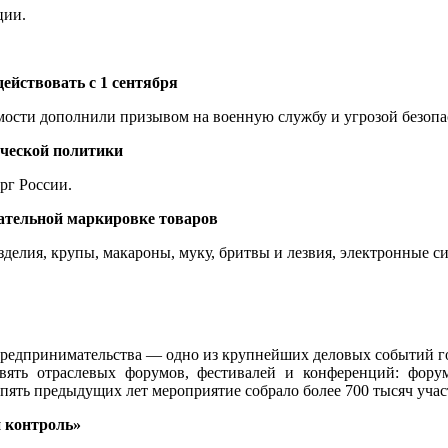
ции.
действовать с 1 сентября
мости дополнили призывом на военную службу и угрозой безопа
ической политики
г России.
ательной маркировке товаров
елия, крупы, макароны, муку, бритвы и лезвия, электронные си
 предпринимательства — одно из крупнейших деловых событий 
ять отраслевых форумов, фестивалей и конференций: форум
а пять предыдущих лет мероприятие собрало более 700 тысяч уча
 контроль»