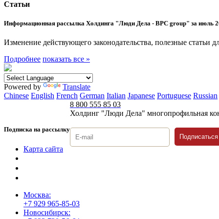
Статьи
Информационная рассылка Холдинга "Люди Дела - BPC group" за июль 2
Изменение действующего законодательства, полезные статьи дл
Подробнее
показать все »
Powered by
Translate
Chinese
English
French
German
Italian
Japanese
Portuguese
Russian
8 800 555 85 03
Холдинг "Люди Дела" многопрофильная ко
Подписка на рассылку
Подписаться
Карта сайта
Политика защиты и обработки персональных данных
Положение о порядке хранения и защиты персональных дан
Согласие на обработку персональных данных
Москва:
+7 929 965-85-03
Новосибирск: