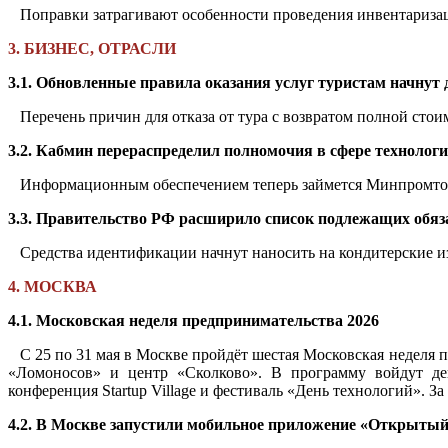
Поправки затрагивают особенности проведения инвентариза
3. БИЗНЕС, ОТРАСЛИ
3.1. Обновленные правила оказания услуг туристам начнут 
Перечень причин для отказа от тура с возвратом полной стои
3.2. Кабмин перераспределил полномочия в сфере технолог
Информационным обеспечением теперь займется Минпромтор
3.3. Правительство РФ расширило список подлежащих обяз
Средства идентификации начнут наносить на кондитерские изд
4. МОСКВА
4.1. Московская неделя предпринимательства 2026
С 25 по 31 мая в Москве пройдёт шестая Московская неделя
«Ломоносов» и центр «Сколково». В программу войдут дев
конференция Startup Village и фестиваль «День технологий». З
4.2. В Москве запустили мобильное приложение «Открытый